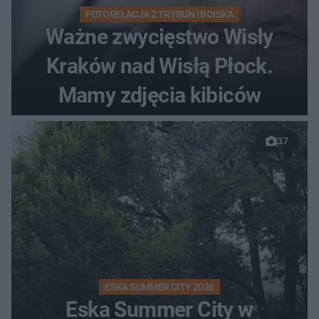
FOTORELACJA Z TRYBUN I BOISKA
Ważne zwycięstwo Wisły
Kraków nad Wisłą Płock.
Mamy zdjęcia kibiców
37
ESKA SUMMER CITY 2026
Eska Summer City w