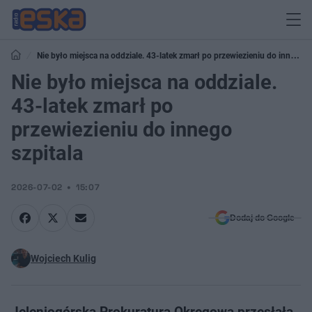
Nie było miejsca na oddziale. 43-latek zmarł po przewiezieniu do innego
szpitala
Nie było miejsca na oddziale.
43-latek zmarł po
przewiezieniu do innego
szpitala
2026-07-02
15:07
Dodaj do Google
Wojciech Kulig
Jeleniogórska Prokuratura Okręgowa przesłała