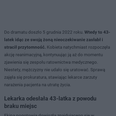
Do dramatu doszło 5 grudnia 2022 roku.
Wtedy to 43-
latek idąc ze swoją żoną nieoczekiwanie zasłabł i
stracił przytomność.
Kobieta natychmiast rozpoczęła
akcję reanimacyjną, kontynuując ją aż do momentu
zjawienia się zespołu ratownictwa medycznego.
Niestety, mężczyzny nie udało się uratować. Sprawą
zajęła się prokuratura, stawiając lekarce zarzuty
narażenia pacjenta na utratę życia.
Lekarka odesłała 43-latka z powodu
braku miejsc
Ekipa pogotowia dowiozła znajdującego się w