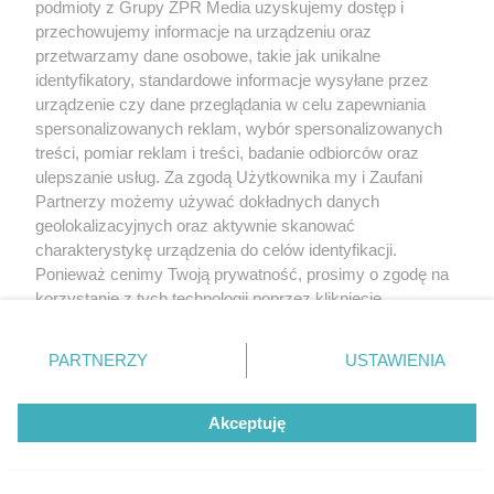
meczu na szczycie. Kto
podmioty z Grupy ZPR Media uzyskujemy dostęp i
przechowujemy informacje na urządzeniu oraz
przesądził o losach
przetwarzamy dane osobowe, takie jak unikalne
identyfikatory, standardowe informacje wysyłane przez
spotkania?
urządzenie czy dane przeglądania w celu zapewniania
spersonalizowanych reklam, wybór spersonalizowanych
treści, pomiar reklam i treści, badanie odbiorców oraz
ulepszanie usług. Za zgodą Użytkownika my i Zaufani
Partnerzy możemy używać dokładnych danych
geolokalizacyjnych oraz aktywnie skanować
charakterystykę urządzenia do celów identyfikacji.
Ponieważ cenimy Twoją prywatność, prosimy o zgodę na
korzystanie z tych technologii poprzez kliknięcie
„Akceptuję”. Zgoda jest dobrowolna i zawsze możesz ją
zmienić/wycofać klikając przycisk ustawień prywatności
PIŁKA NOŻNA
PARTNERZY
USTAWIENIA
znajdujący się w lewym dolnym rogu strony
. Niektóre
Ekstraklasa piłkarska
rodzaje przetwarzania danych nie wymagają zgody
Akceptuję
użytkownika, ale masz prawo sprzeciwić się takiemu
powraca do Krakowa. Kto
przetwarzaniu. Preferencje będą miały zastosowanie tylko
wygrał starcie imienniczek na
na tej witrynie.