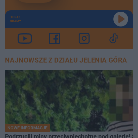
TERAZ
GRAMY
NAJNOWSZE Z DZIAŁU JELENIA GÓRA
NOWE INFORMACJE
Podrzucili miny przeciwpiechotne pod galerię! Sz