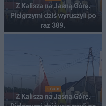
Z Kalisza na Jasną Górę.
Pielgrzymi dziś wyruszyli po
raz 389.
KOŚCIÓŁ
Z Kalisza na Jasną Górę.