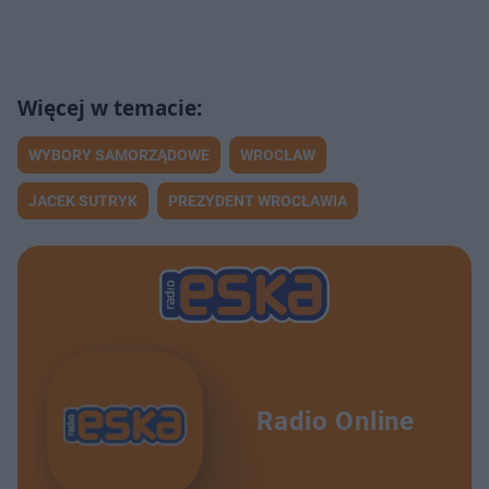
WYBORY SAMORZĄDOWE
WROCŁAW
JACEK SUTRYK
PREZYDENT WROCŁAWIA
Radio Online