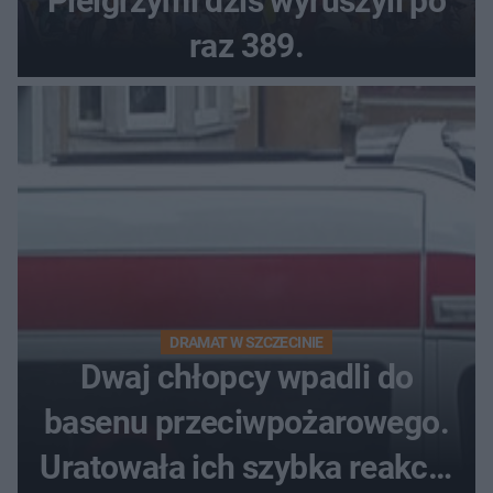
Pielgrzymi dziś wyruszyli po
raz 389.
DRAMAT W SZCZECINIE
Dwaj chłopcy wpadli do
basenu przeciwpożarowego.
Uratowała ich szybka reakcja