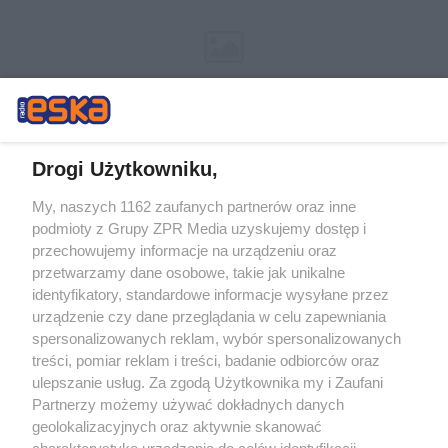
Drogi Użytkowniku,
My, naszych 1162 zaufanych partnerów oraz inne
Żaden utwór zamieszczony w serwisie nie może być powielany i
podmioty z Grupy ZPR Media uzyskujemy dostęp i
rozpowszechniany lub dalej rozpowszechniany w jakikolwiek sposób (w
przechowujemy informacje na urządzeniu oraz
tym także elektroniczny lub mechaniczny) na jakimkolwiek polu
eksploatacji w jakiejkolwiek formie, włącznie z umieszczaniem w
przetwarzamy dane osobowe, takie jak unikalne
Internecie bez pisemnej zgody właściciela praw. Jakiekolwiek użycie lub
identyfikatory, standardowe informacje wysyłane przez
wykorzystanie utworów w całości lub w części z naruszeniem prawa,
tzn. bez właściwej zgody, jest zabronione pod groźbą kary i może być
urządzenie czy dane przeglądania w celu zapewniania
ścigane prawnie.
spersonalizowanych reklam, wybór spersonalizowanych
treści, pomiar reklam i treści, badanie odbiorców oraz
ulepszanie usług. Za zgodą Użytkownika my i Zaufani
Partnerzy możemy używać dokładnych danych
geolokalizacyjnych oraz aktywnie skanować