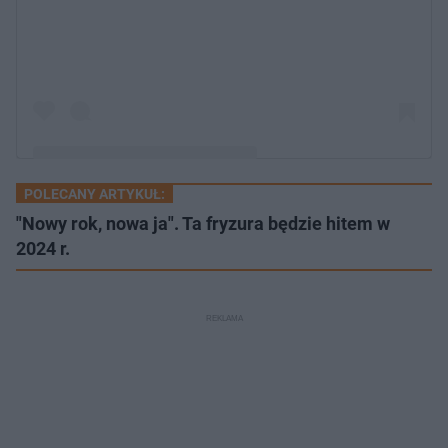
POLECANY ARTYKUŁ:
Post udostępniony przez 𝓛𝓲𝓿 ✨ (@liv.yah)
"Nowy rok, nowa ja". Ta fryzura będzie hitem w
2024 r.