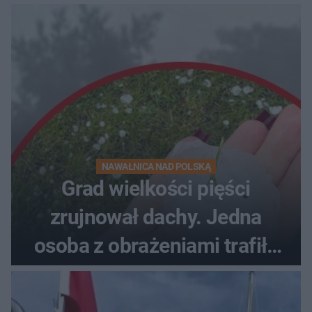
NAWAŁNICA NAD POLSKĄ
Grad wielkości pięści
zrujnował dachy. Jedna
osoba z obrażeniami trafiła
do szpitala