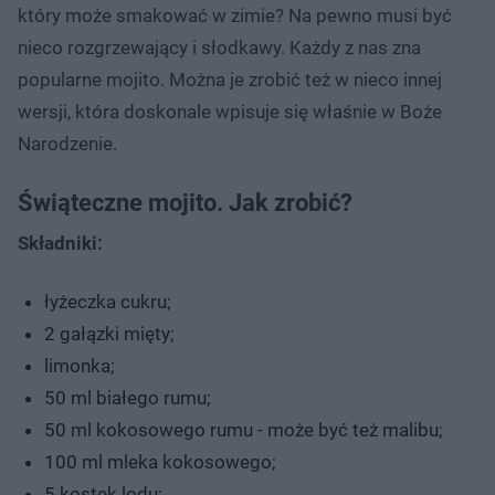
który może smakować w zimie? Na pewno musi być
nieco rozgrzewający i słodkawy. Każdy z nas zna
popularne mojito. Można je zrobić też w nieco innej
wersji, która doskonale wpisuje się właśnie w Boże
Narodzenie.
Świąteczne mojito. Jak zrobić?
Składniki:
łyżeczka cukru;
2 gałązki mięty;
limonka;
50 ml białego rumu;
50 ml kokosowego rumu - może być też malibu;
100 ml mleka kokosowego;
5 kostek lodu;