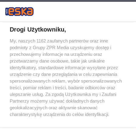
Drogi Użytkowniku,
My, naszych 1162 zaufanych partnerów oraz inne
Żaden utwór zamieszczony w serwisie nie może być powielany i
podmioty z Grupy ZPR Media uzyskujemy dostęp i
rozpowszechniany lub dalej rozpowszechniany w jakikolwiek sposób (w
tym także elektroniczny lub mechaniczny) na jakimkolwiek polu
przechowujemy informacje na urządzeniu oraz
eksploatacji w jakiejkolwiek formie, włącznie z umieszczaniem w
przetwarzamy dane osobowe, takie jak unikalne
Internecie bez pisemnej zgody właściciela praw. Jakiekolwiek użycie lub
identyfikatory, standardowe informacje wysyłane przez
wykorzystanie utworów w całości lub w części z naruszeniem prawa,
tzn. bez właściwej zgody, jest zabronione pod groźbą kary i może być
urządzenie czy dane przeglądania w celu zapewniania
ścigane prawnie.
spersonalizowanych reklam, wybór spersonalizowanych
treści, pomiar reklam i treści, badanie odbiorców oraz
ulepszanie usług. Za zgodą Użytkownika my i Zaufani
Partnerzy możemy używać dokładnych danych
geolokalizacyjnych oraz aktywnie skanować
charakterystykę urządzenia do celów identyfikacji.
Ponieważ cenimy Twoją prywatność, prosimy o zgodę na
O nas
korzystanie z tych technologii poprzez kliknięcie
Informacje prawne
„Akceptuję”. Zgoda jest dobrowolna i zawsze możesz ją