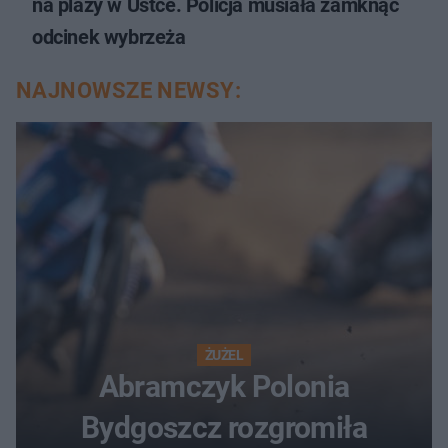
na plaży w Ustce. Policja musiała zamknąć
odcinek wybrzeża
NAJNOWSZE NEWSY:
ŻUŻEL
Abramczyk Polonia
Bydgoszcz rozgromiła