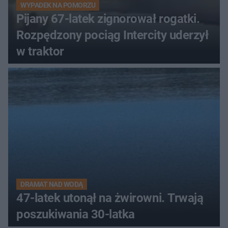
WYPADEK NA POMORZU
Pijany 67-latek zignorował rogatki.
Rozpędzony pociąg Intercity uderzył
w traktor
DRAMAT NAD WODĄ
47-latek utonął na żwirowni. Trwają
poszukiwania 30-latka