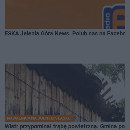
ESKA Jelenia Góra News. Polub nas na Faceboo
NAWAŁNICA NA DOLNYM ŚLĄSKU
Wiatr przypominał trąbę powietrzną. Gmina poka