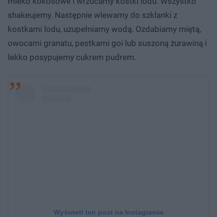
mleko kokosowe i wrzucamy kostki lodu. Wszystko
shakeujemy. Następnie wlewamy do szklanki z
kostkami lodu, uzupełniamy wodą. Ozdabiamy miętą,
owocami granatu, pestkami goi lub suszoną żurawiną i
lekko posypujemy cukrem pudrem.
Wyświetl ten post na Instagramie