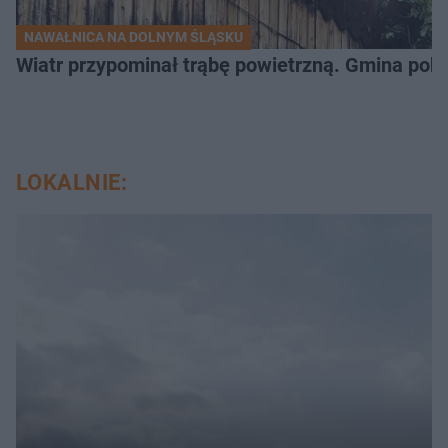
NAWAŁNICA NA DOLNYM ŚLĄSKU
Wiatr przypominał trąbę powietrzną. Gmina poka
LOKALNIE: