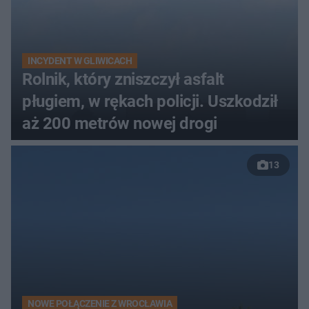
INCYDENT W GLIWICACH
Rolnik, który zniszczył asfalt
pługiem, w rękach policji. Uszkodził
aż 200 metrów nowej drogi
13
NOWE POŁĄCZENIE Z WROCŁAWIA