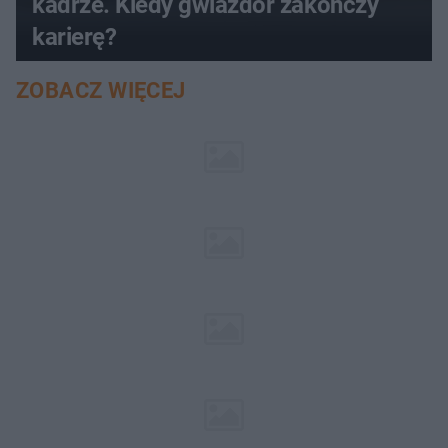
kadrze. Kiedy gwiazdor zakończy
karierę?
ZOBACZ WIĘCEJ