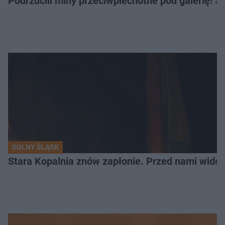
Podrzucili miny przeciwpiechotne pod galerię! Sz
DOLNY ŚLĄSK
Stara Kopalnia znów zapłonie. Przed nami wido