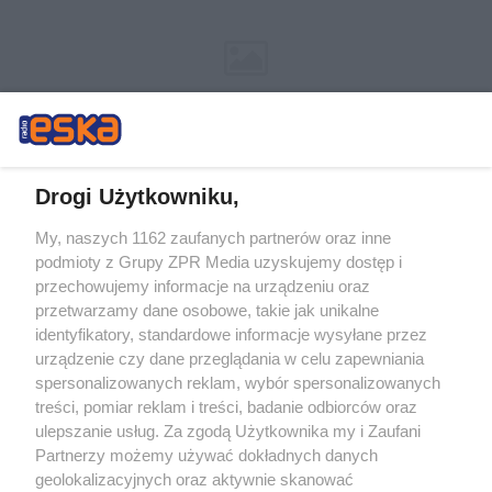
Drogi Użytkowniku,
My, naszych 1162 zaufanych partnerów oraz inne
Żaden utwór zamieszczony w serwisie nie może być powielany i
podmioty z Grupy ZPR Media uzyskujemy dostęp i
rozpowszechniany lub dalej rozpowszechniany w jakikolwiek sposób (w
tym także elektroniczny lub mechaniczny) na jakimkolwiek polu
przechowujemy informacje na urządzeniu oraz
eksploatacji w jakiejkolwiek formie, włącznie z umieszczaniem w Internecie
przetwarzamy dane osobowe, takie jak unikalne
bez pisemnej zgody właściciela praw. Jakiekolwiek użycie lub
wykorzystanie utworów w całości lub w części z naruszeniem prawa, tzn.
identyfikatory, standardowe informacje wysyłane przez
bez właściwej zgody, jest zabronione pod groźbą kary i może być ścigane
urządzenie czy dane przeglądania w celu zapewniania
prawnie.
spersonalizowanych reklam, wybór spersonalizowanych
treści, pomiar reklam i treści, badanie odbiorców oraz
ulepszanie usług. Za zgodą Użytkownika my i Zaufani
Partnerzy możemy używać dokładnych danych
geolokalizacyjnych oraz aktywnie skanować