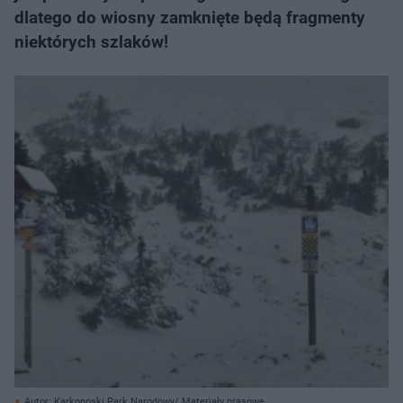
dlatego do wiosny zamknięte będą fragmenty
niektórych szlaków!
Autor: Karkonoski Park Narodowy/ Materiały prasowe