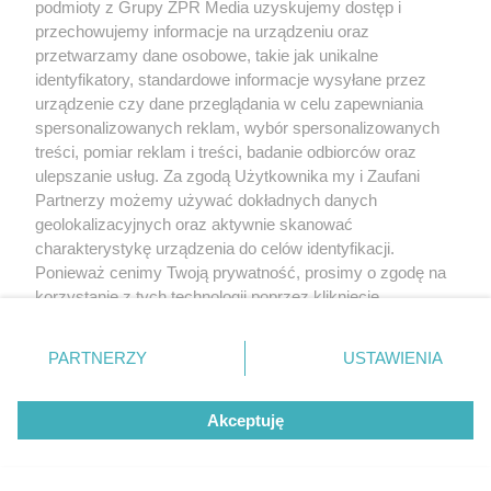
podmioty z Grupy ZPR Media uzyskujemy dostęp i
przechowujemy informacje na urządzeniu oraz
przetwarzamy dane osobowe, takie jak unikalne
identyfikatory, standardowe informacje wysyłane przez
urządzenie czy dane przeglądania w celu zapewniania
spersonalizowanych reklam, wybór spersonalizowanych
treści, pomiar reklam i treści, badanie odbiorców oraz
DOMOWE PORZĄDKI
ulepszanie usług. Za zgodą Użytkownika my i Zaufani
Hiszpański sposób na czystą
Partnerzy możemy używać dokładnych danych
geolokalizacyjnych oraz aktywnie skanować
toaletę. Rozpuszcza kamień i
charakterystykę urządzenia do celów identyfikacji.
Ponieważ cenimy Twoją prywatność, prosimy o zgodę na
osady przez noc
korzystanie z tych technologii poprzez kliknięcie
„Akceptuję”. Zgoda jest dobrowolna i zawsze możesz ją
zmienić/wycofać klikając przycisk ustawień prywatności
PARTNERZY
USTAWIENIA
znajdujący się w lewym dolnym rogu strony
. Niektóre
rodzaje przetwarzania danych nie wymagają zgody
Akceptuję
użytkownika, ale masz prawo sprzeciwić się takiemu
przetwarzaniu. Preferencje będą miały zastosowanie tylko
na tej witrynie.