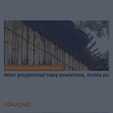
NAWAŁNICA NA DOLNYM ŚLĄSKU
Wiatr przypominał trąbę powietrzną. Gmina poka
LOKALNIE: