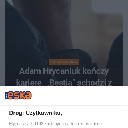
KOSZYKÓWKA
Adam Hrycaniuk kończy
karierę. „Bestia” schodzi z
parkietu po 20 latach
Drogi Użytkowniku,
My, naszych 1162 zaufanych partnerów oraz inne