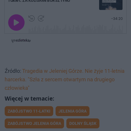
rakiet. ZA KULISAMI BURSZTYNU
G
P
P
P
-
34:20
r
r
r
o
a
z
z
j
z
e
e
w
w
o
i
i
s
ń
ń
t
1
1
0
0
a
s
s
ł
d
d
y
o
o
c
t
p
Źródło:
Tragedia w Jeleniej Górze. Nie żyje 11-letnia
u
r
z
ł
z
a
u
o
harcerka. "Szła z sercem otwartym na drugiego
s
d
u
Â
człowieka"
ZABÓJSTWO 11-LATKI
JELENIA GÓRA
ZABÓJSTWO JELENIA GÓRA
DOLNY ŚLĄSK