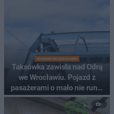
WYPADEK WE WROCŁAWIU
Taksówka zawisła nad Odrą
we Wrocławiu. Pojazd z
pasażerami o mało nie runął
do rzeki
6