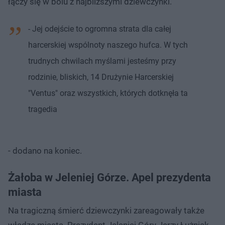
łączy się w bólu z najbliższymi dziewczynki.
- Jej odejście to ogromna strata dla całej
harcerskiej wspólnoty naszego hufca. W tych
trudnych chwilach myślami jesteśmy przy
rodzinie, bliskich, 14 Drużynie Harcerskiej
"Ventus" oraz wszystkich, których dotknęła ta
tragedia
- dodano na koniec.
Żałoba w Jeleniej Górze. Apel prezydenta
miasta
Na tragiczną śmierć dziewczynki zareagowały także
władze miasta. Prezydent Jeleniej Góry Jerzy Łużniak