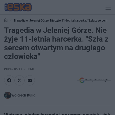
Tragedia w Jeleniej Górze. Nie żyje 11-letnia harcerka. "Szła z sercem
otwartym na drugiego człowieka"
Tragedia w Jeleniej Górze. Nie
żyje 11-letnia harcerka. "Szła z
sercem otwartym na drugiego
człowieka"
2025-12-18
9:40
Dodaj do Google
Wojciech Kulig
Wstrząs, niedowierzanie i ogromny smutek - tak