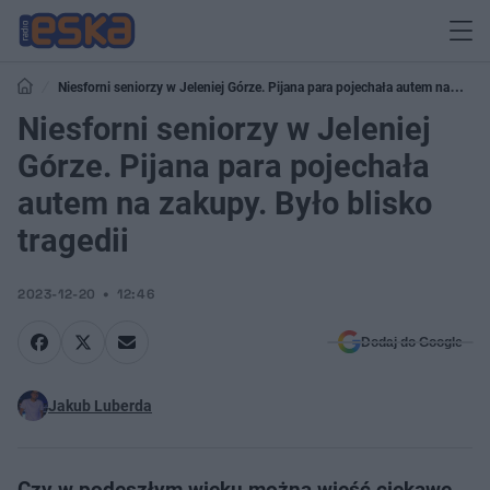
Niesforni seniorzy w Jeleniej Górze. Pijana para pojechała autem na
zakupy. Było blisko tragedii
Niesforni seniorzy w Jeleniej
Górze. Pijana para pojechała
autem na zakupy. Było blisko
tragedii
2023-12-20
12:46
Dodaj do Google
Jakub Luberda
Czy w podeszłym wieku można wieść ciekawe