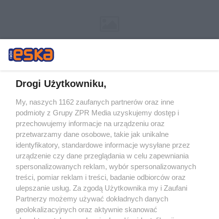
Drogi Użytkowniku,
My, naszych 1162 zaufanych partnerów oraz inne
Żaden utwór zamieszczony w serwisie nie może być powielany i
podmioty z Grupy ZPR Media uzyskujemy dostęp i
rozpowszechniany lub dalej rozpowszechniany w jakikolwiek sposób (w
tym także elektroniczny lub mechaniczny) na jakimkolwiek polu
przechowujemy informacje na urządzeniu oraz
eksploatacji w jakiejkolwiek formie, włącznie z umieszczaniem w
przetwarzamy dane osobowe, takie jak unikalne
Internecie bez pisemnej zgody właściciela praw. Jakiekolwiek użycie lub
identyfikatory, standardowe informacje wysyłane przez
wykorzystanie utworów w całości lub w części z naruszeniem prawa,
tzn. bez właściwej zgody, jest zabronione pod groźbą kary i może być
urządzenie czy dane przeglądania w celu zapewniania
ścigane prawnie.
spersonalizowanych reklam, wybór spersonalizowanych
treści, pomiar reklam i treści, badanie odbiorców oraz
ulepszanie usług. Za zgodą Użytkownika my i Zaufani
Partnerzy możemy używać dokładnych danych
geolokalizacyjnych oraz aktywnie skanować