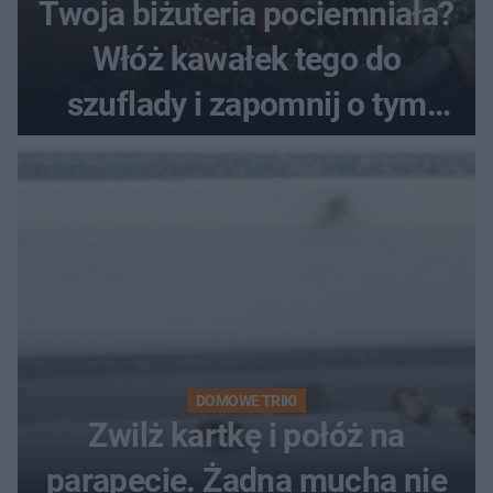
Twoja biżuteria pociemniała?
Włóż kawałek tego do
szuflady i zapomnij o tym
problemie. Sposób na
pociemniałą biżuterię
DOMOWE TRIKI
Zwilż kartkę i połóż na
parapecie. Żadna mucha nie