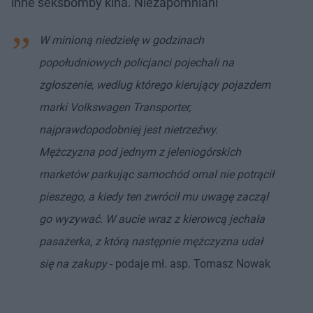
inne seksbomby kina. Niezapomniani
W minioną niedzielę w godzinach
popołudniowych policjanci pojechali na
zgłoszenie, według którego kierujący pojazdem
marki Volkswagen Transporter,
najprawdopodobniej jest nietrzeźwy.
Mężczyzna pod jednym z jeleniogórskich
marketów parkując samochód omal nie potrącił
pieszego, a kiedy ten zwrócił mu uwagę zaczął
go wyzywać. W aucie wraz z kierowcą jechała
pasażerka, z którą następnie mężczyzna udał
się na zakupy
- podaje mł. asp. Tomasz Nowak