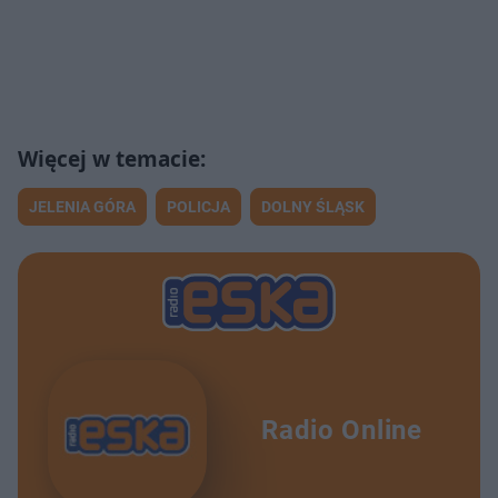
JELENIA GÓRA
POLICJA
DOLNY ŚLĄSK
Radio Online