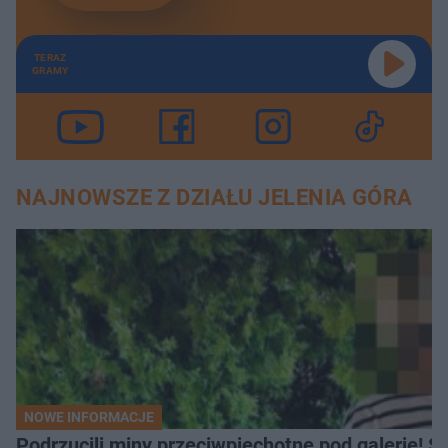
TERAZ
GRAMY
NAJNOWSZE Z DZIAŁU JELENIA GÓRA
NOWE INFORMACJE
Podrzucili miny przeciwpiechotne pod galerię! Sz