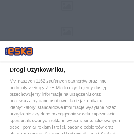
Drogi Użytkowniku,
My, naszych 1162 zaufanych partnerów oraz inne
Żaden utwór zamieszczony w serwisie nie może być powielany i
podmioty z Grupy ZPR Media uzyskujemy dostęp i
rozpowszechniany lub dalej rozpowszechniany w jakikolwiek sposób (w
tym także elektroniczny lub mechaniczny) na jakimkolwiek polu
przechowujemy informacje na urządzeniu oraz
eksploatacji w jakiejkolwiek formie, włącznie z umieszczaniem w Internecie
przetwarzamy dane osobowe, takie jak unikalne
bez pisemnej zgody właściciela praw. Jakiekolwiek użycie lub
wykorzystanie utworów w całości lub w części z naruszeniem prawa, tzn.
identyfikatory, standardowe informacje wysyłane przez
bez właściwej zgody, jest zabronione pod groźbą kary i może być ścigane
urządzenie czy dane przeglądania w celu zapewniania
prawnie.
spersonalizowanych reklam, wybór spersonalizowanych
treści, pomiar reklam i treści, badanie odbiorców oraz
ulepszanie usług. Za zgodą Użytkownika my i Zaufani