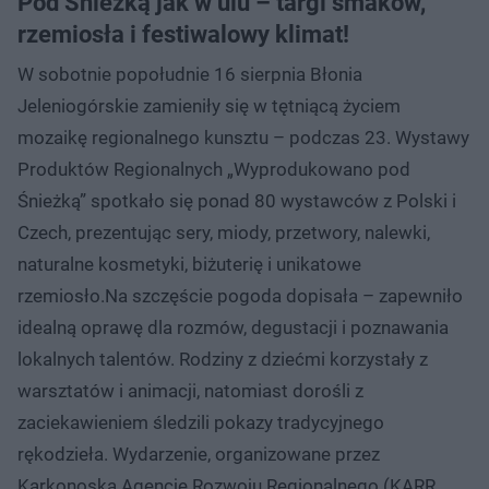
Pod Śnieżką jak w ulu – targi smaków,
rzemiosła i festiwalowy klimat!
W sobotnie popołudnie 16 sierpnia Błonia
Jeleniogórskie zamieniły się w tętniącą życiem
mozaikę regionalnego kunsztu – podczas 23. Wystawy
Produktów Regionalnych „Wyprodukowano pod
Śnieżką” spotkało się ponad 80 wystawców z Polski i
Czech, prezentując sery, miody, przetwory, nalewki,
naturalne kosmetyki, biżuterię i unikatowe
rzemiosło.Na szczęście pogoda dopisała – zapewniło
idealną oprawę dla rozmów, degustacji i poznawania
lokalnych talentów. Rodziny z dziećmi korzystały z
warsztatów i animacji, natomiast dorośli z
zaciekawieniem śledzili pokazy tradycyjnego
rękodzieła. Wydarzenie, organizowane przez
Karkonoską Agencję Rozwoju Regionalnego (KARR