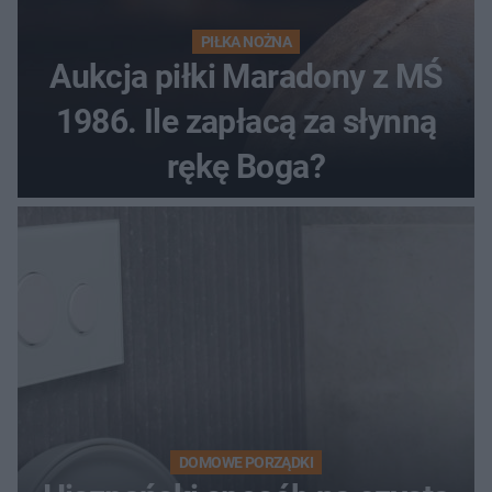
PIŁKA NOŻNA
Aukcja piłki Maradony z MŚ
1986. Ile zapłacą za słynną
rękę Boga?
DOMOWE PORZĄDKI