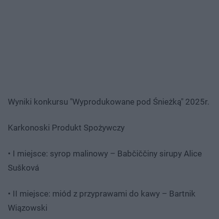
Wyniki konkursu "Wyprodukowane pod Śnieżką" 2025r.
Karkonoski Produkt Spożywczy
• I miejsce: syrop malinowy – Babčiččiny sirupy Alice
Sušková
• II miejsce: miód z przyprawami do kawy – Bartnik
Wiązowski