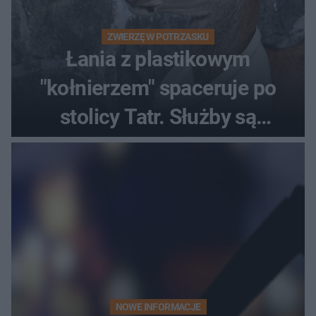
ZWIERZĘ W POTRZASKU
Łania z plastikowym
"kołnierzem" spaceruje po
stolicy Tatr. Służby są
bezradne
NOWE INFORMACJE