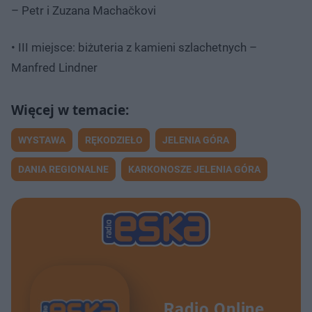
– Petr i Zuzana Machačkovi
• III miejsce: biżuteria z kamieni szlachetnych –
Manfred Lindner
WYSTAWA
RĘKODZIEŁO
JELENIA GÓRA
DANIA REGIONALNE
KARKONOSZE JELENIA GÓRA
Radio Online