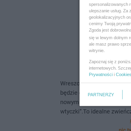
spersonalizowanych re
ulepszanie usług. Za
geolokalizacyjnych or
cenimy Twoją prywatno
Zgoda jest dobrowoln
się w lewym dolnym r
ale masz prawo sprzec
witrynie.
Zapoznaj się z poniż
internetowych. Szcze
Prywatności
i
Cookie
Wreszcie się doczekaliśmy!
będzie obowiązywał dla ws
PARTNERZY
nowym roku nie usłyszysz 
wtyczki”.To idealne zwieńc
pic.t