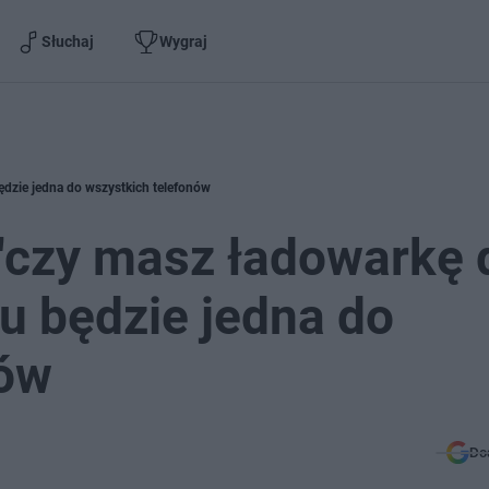
Słuchaj
Wygraj
ędzie jedna do wszystkich telefonów
"czy masz ładowarkę 
iu będzie jedna do
nów
Do