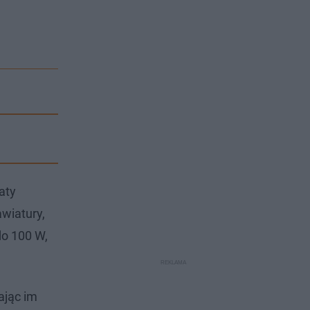
aty
awiatury,
do 100 W,
ając im