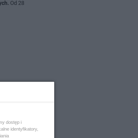
ych.
Od 28
y dostęp i
lne identyfikatory,
iania