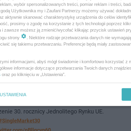
klam, wybór spersonalizowanych treści, pomiar reklam i treści, bad
 zgodą Użytkownika my i Zaufani Partnerzy możemy używać dokład
az aktywnie skanować charakterystykę urządzenia do celów identyfi
ść, prosimy o zgodę na korzystanie z tych technologii poprzez klikn
a i zawsze możesz ją zmienić/wycofać klikając przycisk ustawień pr
ogu strony
. Niektóre rodzaje przetwarzania danych nie wymagaj
iwić się takiemu przetwarzaniu. Preferencje będą miały zastosowanie
szymi informacjami, abyś mógł świadomie i komfortowo korzystać z
gółowe informacje dotyczące przetwarzania Twoich danych znajdzi
s
oraz po kliknięciu w „Ustawienia”.
 Od 2024 roku jeden rodzaj kabla USB-C
zystkich urządzeń elektronicznych w UE.W
USTAWIENIA
już: „Przepraszam, nie mam odpowiedniej
zenie 30. rocznicy Jednolitego Rynku UE.
#SingleMarket30
witter.com/nBllqcvn60