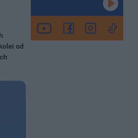
h
kolei od
ach