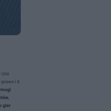
 Unii
 prawo i 4
wymogi
etów,
 gier