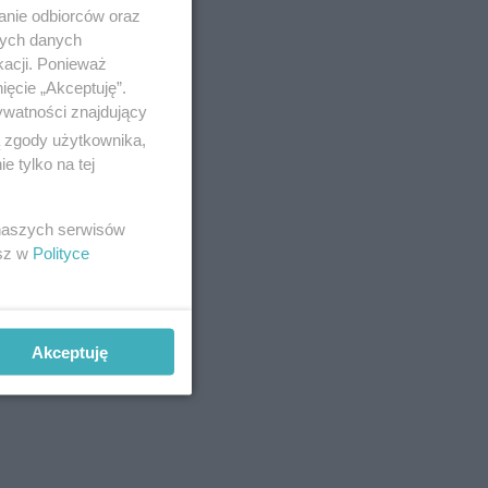
anie odbiorców oraz
nych danych
kacji. Ponieważ
ięcie „Akceptuję”.
ywatności znajdujący
ą zgody użytkownika,
 tylko na tej
 naszych serwisów
esz w
Polityce
Akceptuję