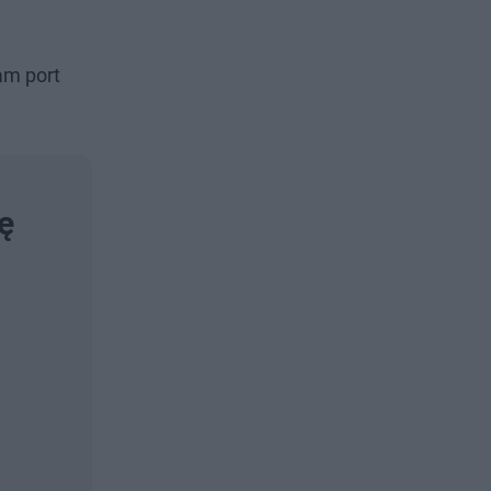
am port
ę