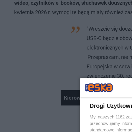
wideo, czytników e-booków, słuchawek dousznych
kwietnia 2026 r. wymogi te będą miały również z
"Wreszcie się docz
USB-C będzie obow
elektronicznych w 
'Przepraszam, nie 
Europejska w serwis
zwieńczenie 30. ro
Kierowca używał telefonu po
Drogi Użytkow
My, naszych 1162 zau
przechowujemy informa
standardowe informac