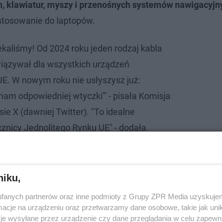
, klawiatur, myszy i przenośnych systemów nawigacyjn
astosowanie do laptopów.
ekaliśmy! Od 2024 roku jeden rodzaj kabla
iązywał dla wszystkich urządzeń
UE. W nowym roku nie usłyszysz już:
mam odpowiedniej wtyczki'" - pisała Komisja
ie X (dawniej Twitter). "To idealne
cznicy Jednolitego Rynku UE" - dodała.
dczas jazdy! Naraził życie pasażerów
niku,
fanych partnerów oraz inne podmioty z Grupy ZPR Media uzyskujem
cje na urządzeniu oraz przetwarzamy dane osobowe, takie jak unika
je wysyłane przez urządzenie czy dane przeglądania w celu zapewn