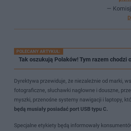
— Komisj
D
POLECANY ARTYKUŁ:
Tak oszukują Polaków! Tym razem chodzi o
Dyrektywa przewiduje, że niezależnie od marki, w
fotograficzne, słuchawki nagłowne i douszne, przeno
myszki, przenośne systemy nawigacji i laptopy, któ
będą musiały posiadać port USB typu C.
Specjalne etykiety będą informowały konsumentów