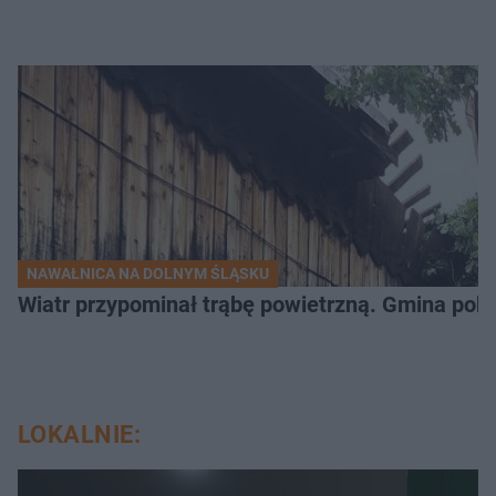
NAWAŁNICA NA DOLNYM ŚLĄSKU
Wiatr przypominał trąbę powietrzną. Gmina poka
LOKALNIE: