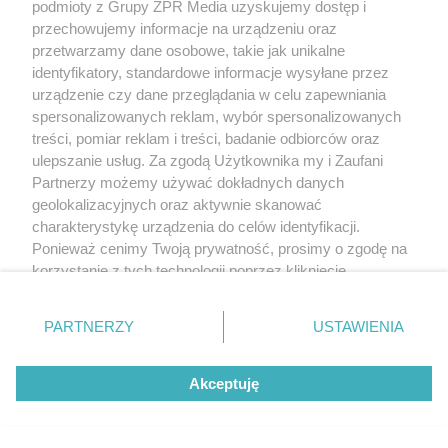
podmioty z Grupy ZPR Media uzyskujemy dostęp i
ME w skokach do wody. Rzeszutek
przechowujemy informacje na urządzeniu oraz
traci mistrzowski tytuł
przetwarzamy dane osobowe, takie jak unikalne
identyfikatory, standardowe informacje wysyłane przez
urządzenie czy dane przeglądania w celu zapewniania
31
spersonalizowanych reklam, wybór spersonalizowanych
treści, pomiar reklam i treści, badanie odbiorców oraz
ulepszanie usług. Za zgodą Użytkownika my i Zaufani
Partnerzy możemy używać dokładnych danych
geolokalizacyjnych oraz aktywnie skanować
charakterystykę urządzenia do celów identyfikacji.
Ponieważ cenimy Twoją prywatność, prosimy o zgodę na
korzystanie z tych technologii poprzez kliknięcie
GORĄCE ZDJĘCIA
„Akceptuję”. Zgoda jest dobrowolna i zawsze możesz ją
Żona Leo Messiego wywołała
zmienić/wycofać klikając przycisk ustawień prywatności
PARTNERZY
USTAWIENIA
poruszenie w sieci. Antonela
znajdujący się w lewym dolnym rogu strony
. Niektóre
rodzaje przetwarzania danych nie wymagają zgody
Roccuzzo pokazała się w mikrobikini
Akceptuję
użytkownika, ale masz prawo sprzeciwić się takiemu
przetwarzaniu. Preferencje będą miały zastosowanie tylko
na tej witrynie.