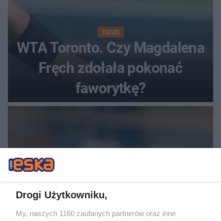
TENIS
WTA Toronto. Czy Magdalena
Fręch zdołała pokonać
faworytkę?
Drogi Użytkowniku,
My, naszych 1160 zaufanych partnerów oraz inne
SKOKI DO WODY