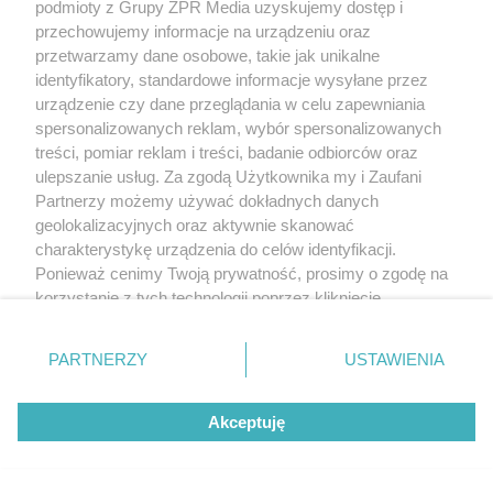
podmioty z Grupy ZPR Media uzyskujemy dostęp i
przechowujemy informacje na urządzeniu oraz
przetwarzamy dane osobowe, takie jak unikalne
identyfikatory, standardowe informacje wysyłane przez
urządzenie czy dane przeglądania w celu zapewniania
spersonalizowanych reklam, wybór spersonalizowanych
treści, pomiar reklam i treści, badanie odbiorców oraz
ulepszanie usług. Za zgodą Użytkownika my i Zaufani
Partnerzy możemy używać dokładnych danych
geolokalizacyjnych oraz aktywnie skanować
charakterystykę urządzenia do celów identyfikacji.
Ponieważ cenimy Twoją prywatność, prosimy o zgodę na
korzystanie z tych technologii poprzez kliknięcie
„Akceptuję”. Zgoda jest dobrowolna i zawsze możesz ją
zmienić/wycofać klikając przycisk ustawień prywatności
PARTNERZY
USTAWIENIA
znajdujący się w lewym dolnym rogu strony
. Niektóre
rodzaje przetwarzania danych nie wymagają zgody
Akceptuję
użytkownika, ale masz prawo sprzeciwić się takiemu
przetwarzaniu. Preferencje będą miały zastosowanie tylko
na tej witrynie.