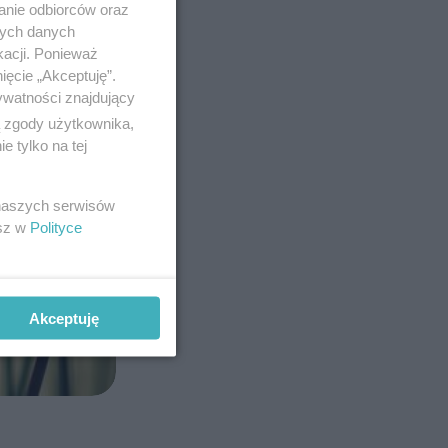
anie odbiorców oraz
nych danych
kacji. Ponieważ
ięcie „Akceptuję”.
ywatności znajdujący
ą zgody użytkownika,
 tylko na tej
 naszych serwisów
esz w
Polityce
Akceptuję