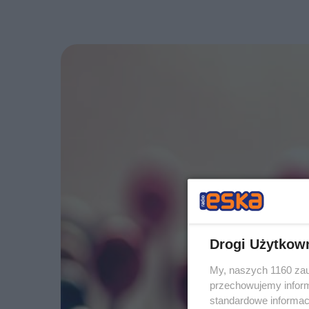
Drogi Użytkow
My, naszych 1160 zau
przechowujemy informa
standardowe informac