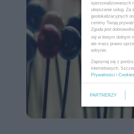
spersonalizowanych re
ulepszanie usług. Za
geolokalizacyjnych or
cenimy Twoją prywatno
Zgoda jest dobrowoln
się w lewym dolnym r
ale masz prawo sprzec
witrynie.
Zapoznaj się z poniż
internetowych. Szcze
Prywatności
i
Cookie
PARTNERZY