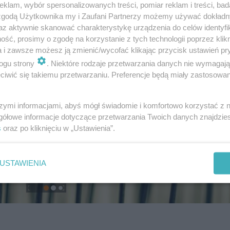
klam, wybór spersonalizowanych treści, pomiar reklam i treści, bad
 zgodą Użytkownika my i Zaufani Partnerzy możemy używać dokład
az aktywnie skanować charakterystykę urządzenia do celów identyfi
ść, prosimy o zgodę na korzystanie z tych technologii poprzez klikn
a i zawsze możesz ją zmienić/wycofać klikając przycisk ustawień pr
ogu strony
. Niektóre rodzaje przetwarzania danych nie wymagaj
iwić się takiemu przetwarzaniu. Preferencje będą miały zastosowanie
szymi informacjami, abyś mógł świadomie i komfortowo korzystać z
gółowe informacje dotyczące przetwarzania Twoich danych znajdzi
s
oraz po kliknięciu w „Ustawienia”.
USTAWIENIA