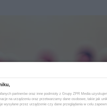
niku,
fanych partnerów oraz inne podmioty z Grupy ZPR Media uzyskujem
cje na urządzeniu oraz przetwarzamy dane osobowe, takie jak unika
je wysyłane przez urządzenie czy dane przeglądania w celu zapewn