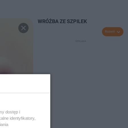
WRÓŻBA ZE SZPILEK
Rozwiń
y dostęp i
lne identyfikatory,
iania